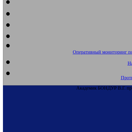
Оперативный мониторинг п
На
Прот
Академик БОНДУР В.Г. при