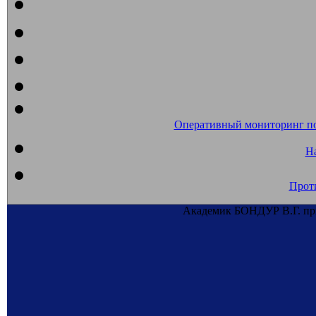
Оперативный мониторинг п
На
Прот
Академик БОНДУР В.Г. при