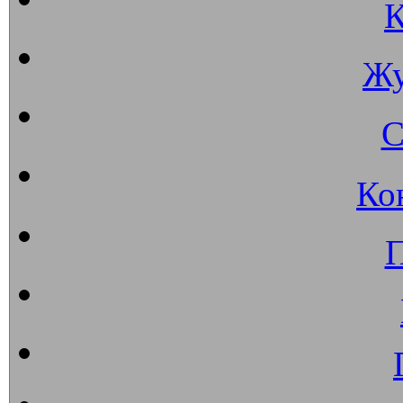
К
Жу
С
Ко