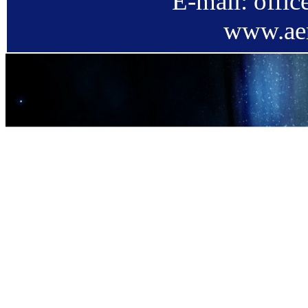
E-mail: offi
www.aer