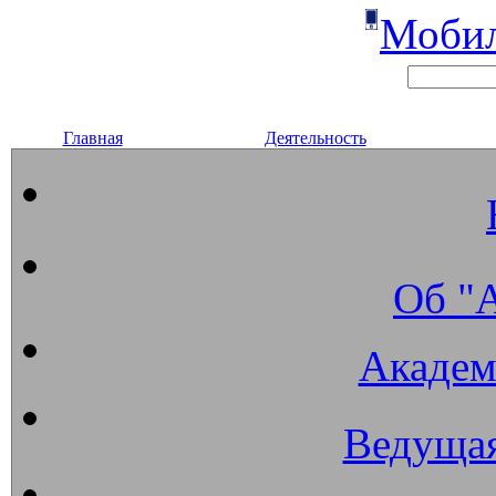
Мобил
Главная
Деятельность
Об "
Академ
Ведущая