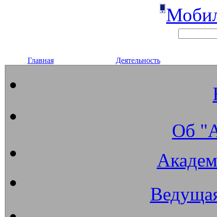
Мобил
Главная
Деятельность
Об "
Академ
Ведущая