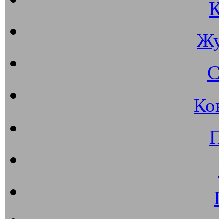
К
Жу
С
Ко