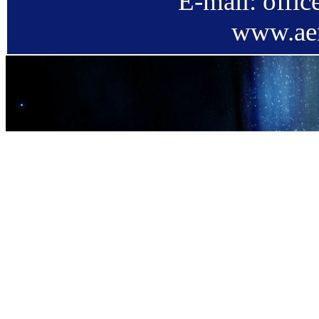
E-mail: offi
www.aer