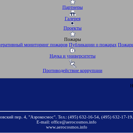
Партнеры
Галерея
Проекты
Пожары
еративный мониторинг пожаров
Публикации о пожарах
Пожары
Наука и университеты
Противодействие коррупции
Н
вский пер. 4, "Аэрокосмос". Тел.: (495) 632-16-54, (495) 632-17-19.
E-mail: office@aerocosmos.info
www.aerocosmos.info