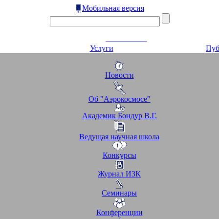
Мобильная версия
Услуги
Пуб
Новости
Об "Аэрокосмосе"
Академик Бондур В.Г.
Ведущая научная школа
Конкурсы
Журнал ИЗК
Семинары
Конференции