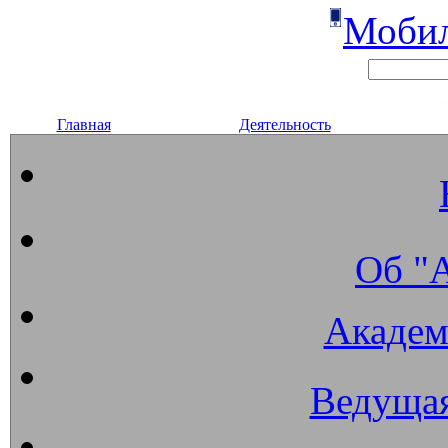
Мобил
Главная
Деятельность
Об "
Академ
Ведущая