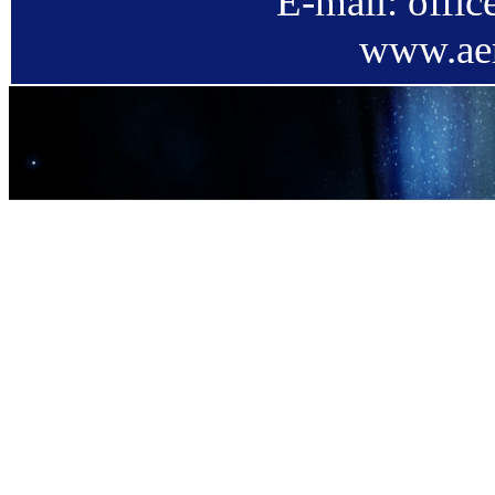
E-mail: offi
www.aer