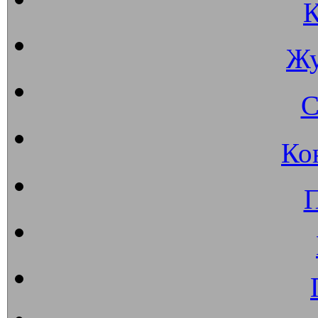
К
Жу
С
Ко