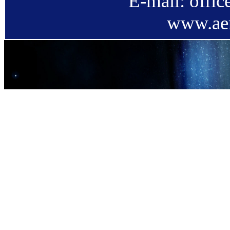
E-mail: offi
www.aer