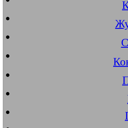
К
Жу
С
Ко