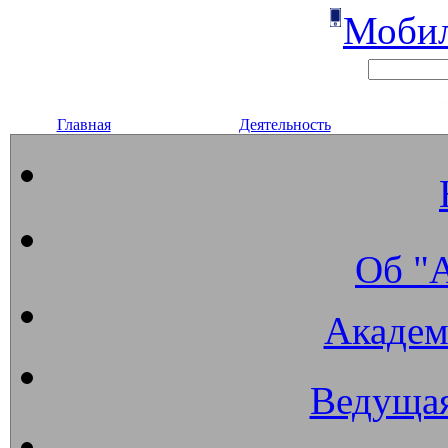
Мобил
Главная
Деятельность
Об "
Академ
Ведущая