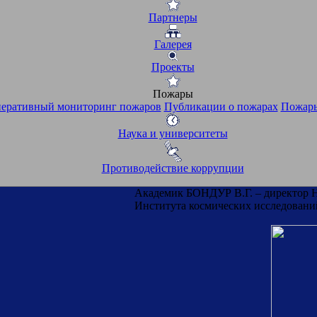
Партнеры
Галерея
Проекты
Пожары
еративный мониторинг пожаров
Публикации о пожарах
Пожары
Наука и университеты
Противодействие коррупции
Академик БОНДУР В.Г. – директор
Института космических исследован