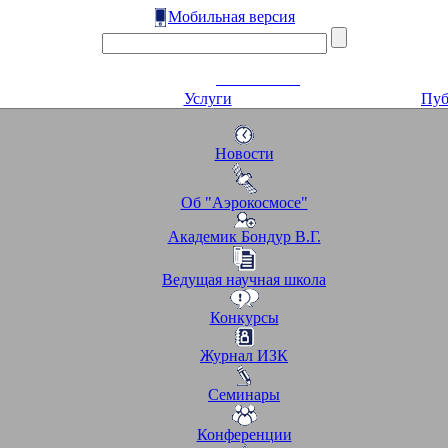
Мобильная версия
Услуги
Пуб
Новости
Об "Аэрокосмосе"
Академик Бондур В.Г.
Ведущая научная школа
Конкурсы
Журнал ИЗК
Семинары
Конференции