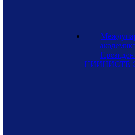
Междунар
академик
Президен
НИИНИСТЁ С