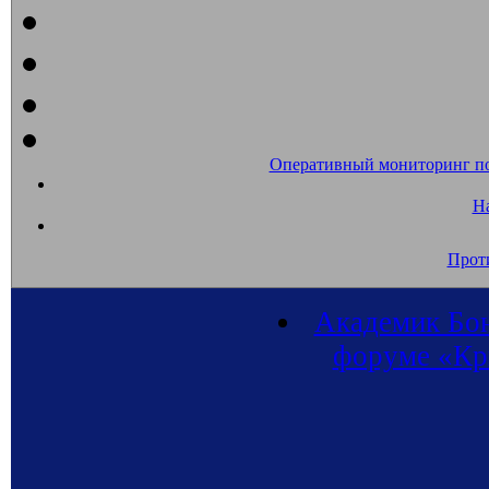
Оперативный мониторинг п
На
Прот
Академик Бон
форуме «Кры