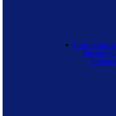
Переговоры а
Института 
Болгарс