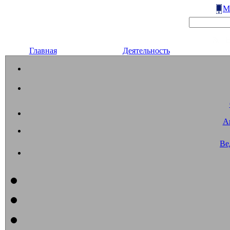
М
Главная
Деятельность
А
Ве