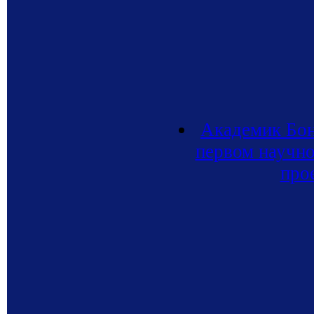
Академик Бонд
первом научн
про