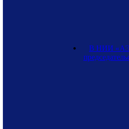
В НИИ «АЭ
председател