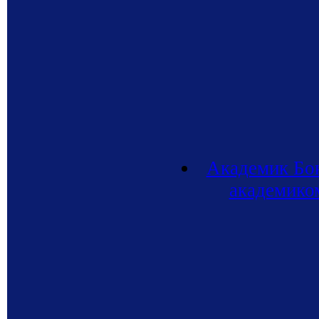
Академик Бон
академико