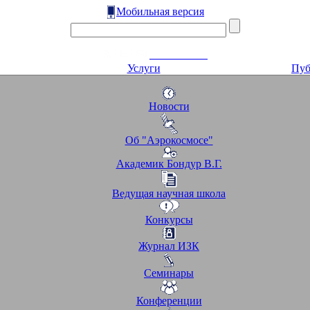
Мобильная версия
Услуги
Пуб
Новости
Об "Аэрокосмосе"
Академик Бондур В.Г.
Ведущая научная школа
Конкурсы
Журнал ИЗК
Семинары
Конференции