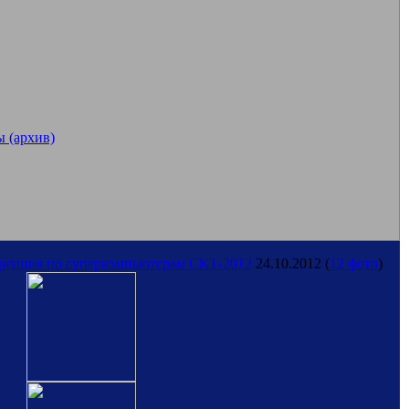
 (архив)
еренция по суперкомпьютерам СКТ-2012
24.10.2012
(
12 фото
)