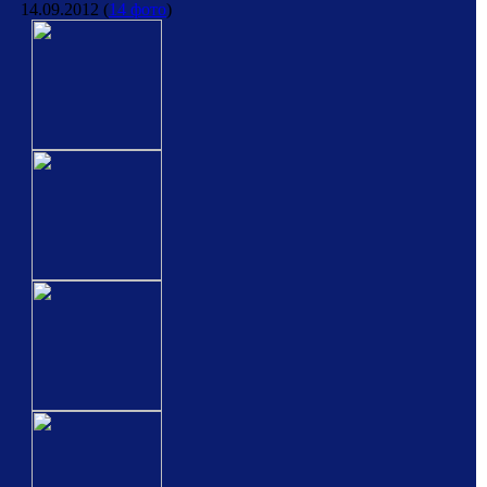
14.09.2012
(
14 фото
)