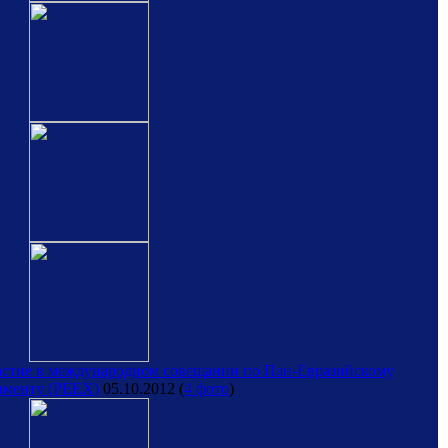
стие в международном совещании по Пан-Евразийскому
именту (PEEX)
05.10.2012
(
4 фото
)