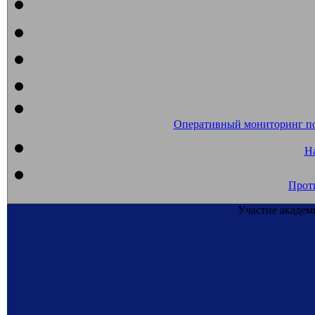
Оперативный мониторинг п
На
Прот
Участие академ