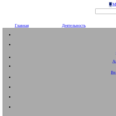
М
Главная
Деятельность
А
Ве