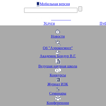
Мобильная версия
Услуги
Пуб
Новости
Об "Аэрокосмосе"
Академик Бондур В.Г.
Ведущая научная школа
Конкурсы
Журнал ИЗК
Семинары
Конференции