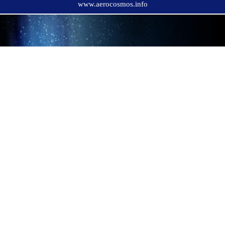
www.aerocosmos.info