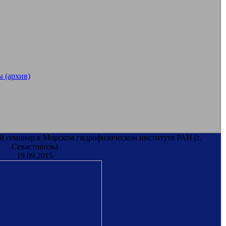
 (архив)
й семинар в Морском гидрофизическом институте РАН (г.
Севастополь)
19.09.2015