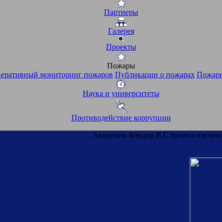
Партнеры
Галерея
Проекты
Пожары
еративный мониторинг пожаров
Публикации о пожарах
Пожары
Наука и университеты
Противодействие коррупции
Академик Бондур В.Г. провел научны