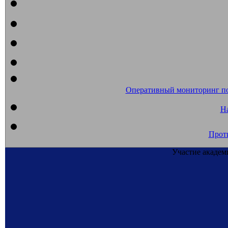
Оперативный мониторинг п
На
Прот
Участие академ