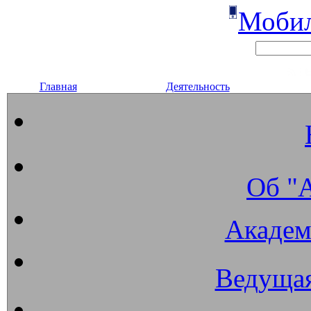
Мобил
Главная
Деятельность
Об "
Академ
Ведущая