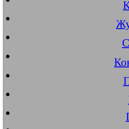
К
Жу
С
Ко