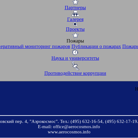
Партнеры
Галерея
Проекты
Пожары
еративный мониторинг пожаров
Публикации о пожарах
Пожары
Наука и университеты
Противодействие коррупции
Н
вский пер. 4, "Аэрокосмос". Тел.: (495) 632-16-54, (495) 632-17-19.
E-mail: office@aerocosmos.info
www.aerocosmos.info