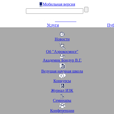
Мобильная версия
Услуги
Пуб
Новости
Об "Аэрокосмосе"
Академик Бондур В.Г.
Ведущая научная школа
Конкурсы
Журнал ИЗК
Семинары
Конференции