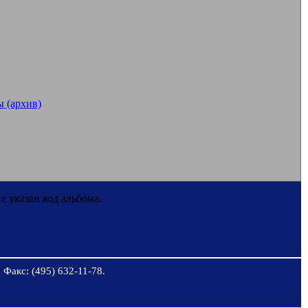
 (архив)
е указан код альбома.
 Факс: (495) 632-11-78.