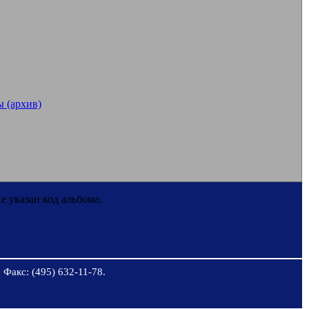
 (архив)
е указан код альбома.
 Факс: (495) 632-11-78.