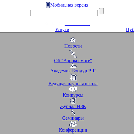
Мобильная версия
Услуги
Пуб
Новости
Об "Аэрокосмосе"
Академик Бондур В.Г.
Ведущая научная школа
Конкурсы
Журнал ИЗК
Семинары
Конференции