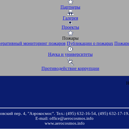
Партнеры
Галерея
Проекты
Пожары
еративный мониторинг пожаров
Публикации о пожарах
Пожары
Наука и университеты
Противодействие коррупции
Н
вский пер. 4, "Аэрокосмос". Тел.: (495) 632-16-54, (495) 632-17-19.
E-mail: office@aerocosmos.info
www.aerocosmos.info