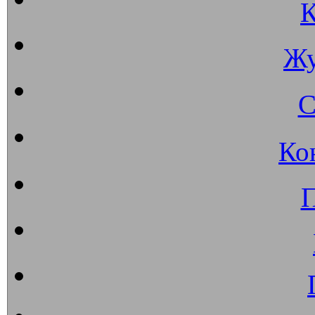
К
Жу
С
Ко