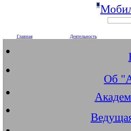
Мобил
Главная
Деятельность
Об "
Академ
Ведущая