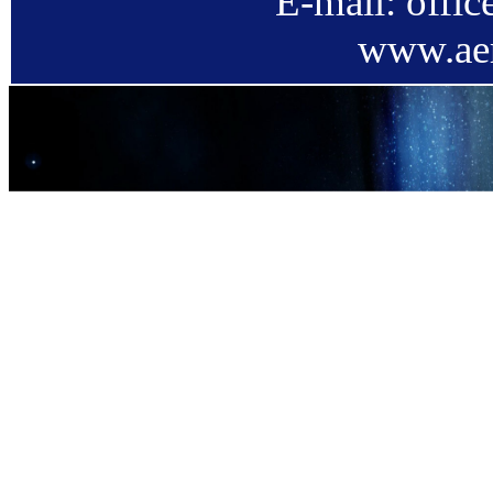
E-mail: offi
www.aer