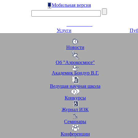
Мобильная версия
Услуги
Пуб
Новости
Об "Аэрокосмосе"
Академик Бондур В.Г.
Ведущая научная школа
Конкурсы
Журнал ИЗК
Семинары
Конференции