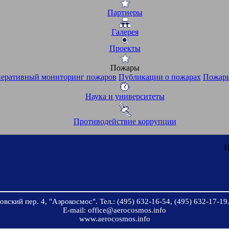
Партнеры
Галерея
Проекты
Пожары
еративный мониторинг пожаров
Публикации о пожарах
Пожары
Наука и университеты
Противодействие коррупции
Н
вский пер. 4, "Аэрокосмос". Тел.: (495) 632-16-54, (495) 632-17-19.
E-mail: office@aerocosmos.info
www.aerocosmos.info