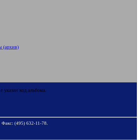
 (архив)
е указан код альбома.
 Факс: (495) 632-11-78.