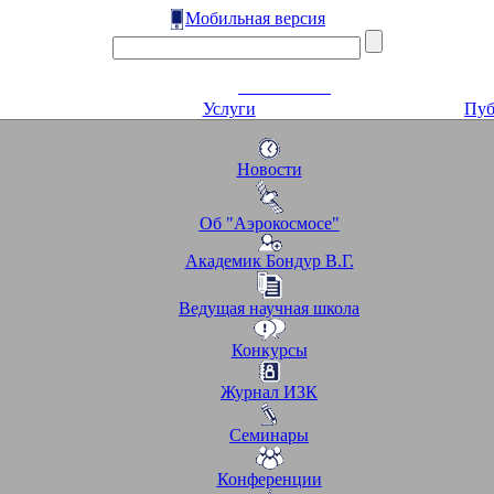
Мобильная версия
Услуги
Пуб
Новости
Об "Аэрокосмосе"
Академик Бондур В.Г.
Ведущая научная школа
Конкурсы
Журнал ИЗК
Семинары
Конференции