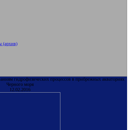
 (архив)
аниям гидрофизических процессов в прибрежных акваториях
Черного моря
12.02.2016