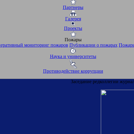
Партнеры
Галерея
Проекты
Пожары
еративный мониторинг пожаров
Публикации о пожарах
Пожары
Наука и университеты
Противодействие коррупции
Заседание редколлегии журнал