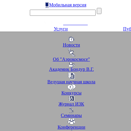
Мобильная версия
Услуги
Пуб
Новости
Об "Аэрокосмосе"
Академик Бондур В.Г.
Ведущая научная школа
Конкурсы
Журнал ИЗК
Семинары
Конференции