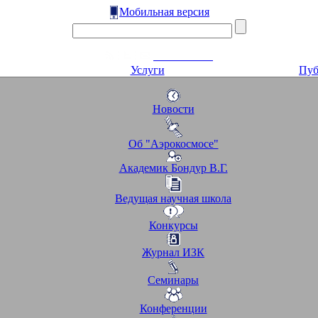
Мобильная версия
Услуги
Пуб
Новости
Об "Аэрокосмосе"
Академик Бондур В.Г.
Ведущая научная школа
Конкурсы
Журнал ИЗК
Семинары
Конференции