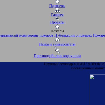
Партнеры
Галерея
Проекты
Пожары
еративный мониторинг пожаров
Публикации о пожарах
Пожары
Наука и университеты
Противодействие коррупции
Научный семинар в НИИ "АЭРОКОСМ
посвященный монито