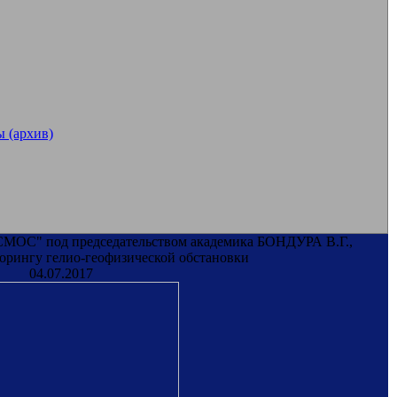
 (архив)
ОС" под председательством академика БОНДУРА В.Г.,
рингу гелио-геофизической обстановки
04.07.2017