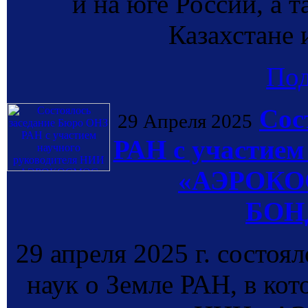
и на юге России, а т
Казахст
По
Сос
29 Апреля 2025
РАН с участием
«АЭРОКОС
БОНД
29 апреля 2025 г. состоя
наук о Земле РАН, в ко