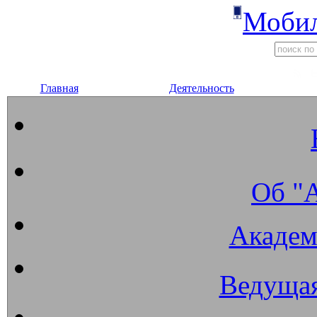
Мобил
Главная
Деятельность
Об "
Академ
Ведущая