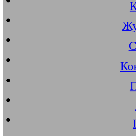
К
Жу
С
Ко