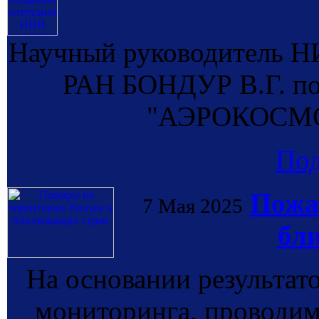
Научный руководитель
РАН БОНДУР В.Г. по
"АЭРОКОСМОС
По
Пожа
7 Мая 2025
бл
На основании результат
мониторинга, провод