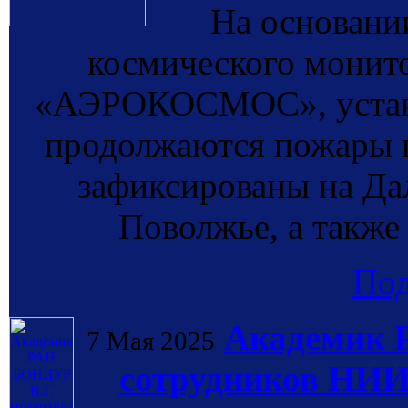
На основании
космического монит
«АЭРОКОСМОС», установ
продолжаются пожары н
зафиксированы на Да
Поволжье, а также
По
Академик 
7 Мая 2025
сотрудников НИ