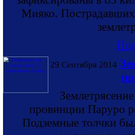
Мияко. Пострадавших 
землет
По
Зе
29 Сентября 2014
пр
Землетрясение
провинции Паруро ре
Подземные толчки был