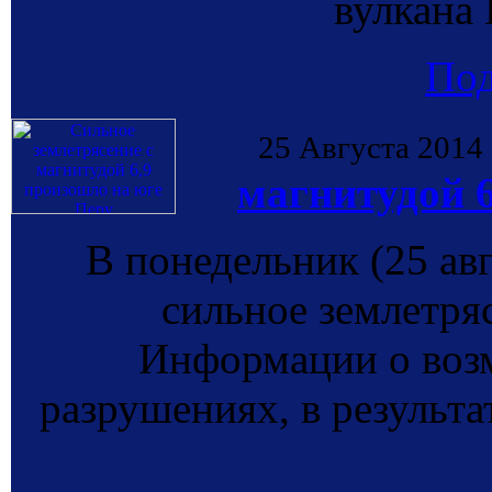
вулкана 
По
25 Августа 2014
магнитудой 
В понедельник (25 ав
сильное землетряс
Информации о воз
разрушениях, в результа