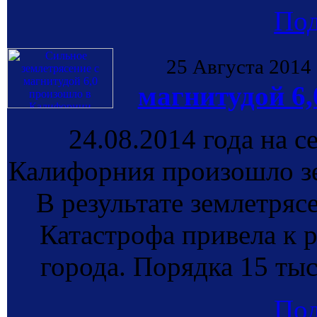
По
25 Августа 2014
магнитудой 6
24.08.2014 года на с
Калифорния произошло зе
В результате землетряс
Катастрофа привела к
города. Порядка 15 тыс
По