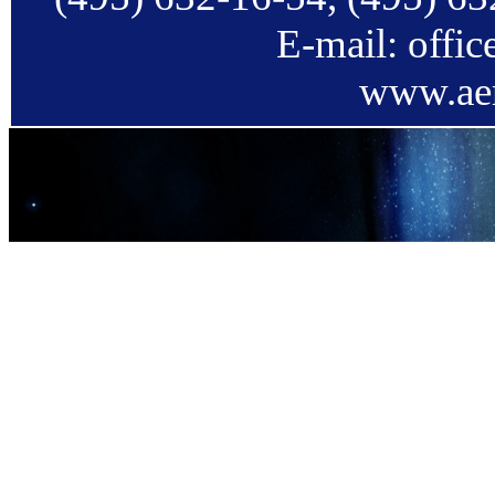
E-mail: offi
www.aer