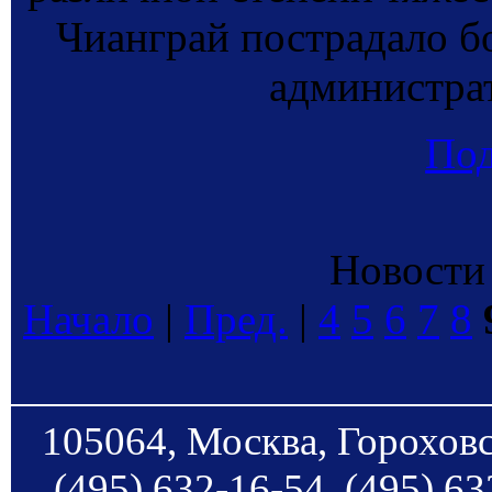
Чианграй пострадало б
администра
По
Новости 
Начало
|
Пред.
|
4
5
6
7
8
105064, Москва, Гороховс
(495) 632-16-54, (495) 63