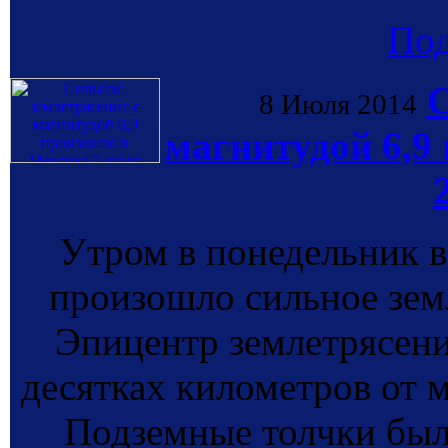
По
С
8 Июля 2014
магнитудой 6,9
Утром в понедельник в
произошло сильное земл
Эпицентр землетрясени
десятках километров от м
Подземные толчки был