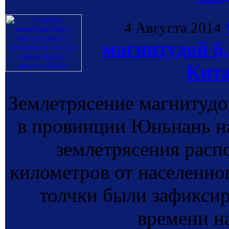
4 Августа 2014
магнитудой 6
Кита
Землетрясение магнитудо
в провинции Юньнань на
землетрясения распо
километров от населенно
толчки были зафиксир
времени на