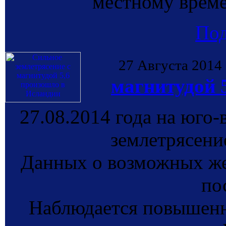
местному време
По
27 Августа 2014
магнитудой 
27.08.2014 года на юго
землетрясение
Данных о возможных же
по
Наблюдается повышенн