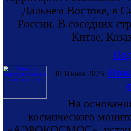
Дальнем Востоке, в С
России. В соседних ст
Китае, Каза
По
Пожа
30 Июня 2025
На основании
космического монит
«АЭРОКОСМОС», установ