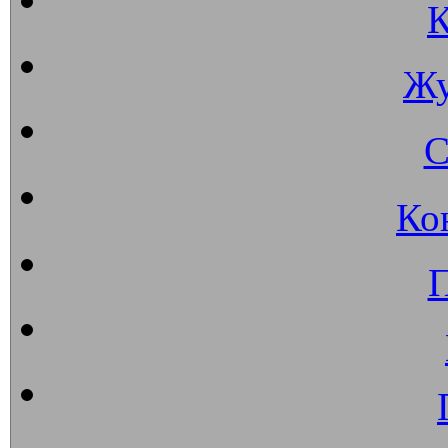
К
Жу
С
Ко