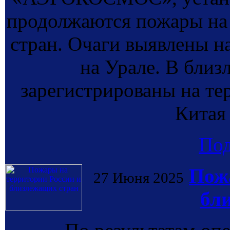
продолжаются пожары на 
стран. Очаги выявлены н
на Урале. В близ
зарегистрированы на те
Китая
По
Пожа
27 Июня 2025
бл