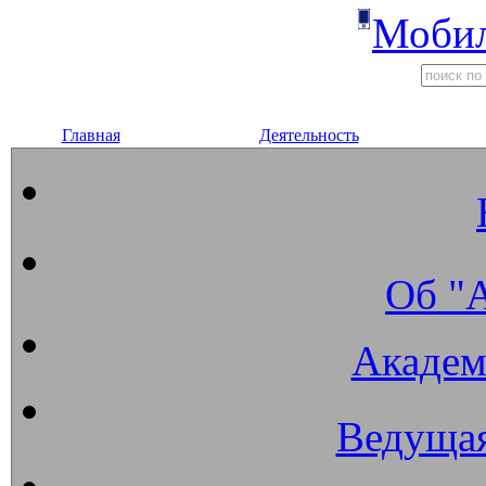
Мобил
Главная
Деятельность
Об "
Академ
Ведущая