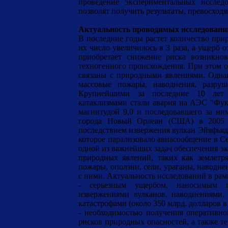
проведение экспериментальных иссле
позволят получить результаты, превосход
Актуальность проводимых исследовани
В последние годы растет количество при
их число увеличилось в 3 раза, а ущерб о
приобретает снижение риска возникно
техногенного происхождения. При этом о
связаны с природными явлениями. Однак
массовые пожары, наводнения, разру
Крупнейшими за последние 10 лет 
катаклизмами стали авария на АЭС "Фуку
магнитудой 9,0 и последовавшего за ни
города Новый Орлеан (США) в 2005 г
последствием извержения вулкан Эйяфьядл
которое парализовало авиасообщение в С
одной из важнейших задач обеспечения эк
природных явлений, таких как землетр
пожары, оползни, сели, ураганы, наводнен
с ними. Актуальность исследований в ра
- серьезным ущербом, наносимым пр
извержениями вулканов, наводнениями,
катастрофами (около 350 млрд. долларов в 
- необходимостью получения оперативн
рисков природных опасностей, а также т