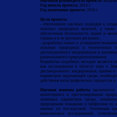
Научный руководитель проекта:
академ
Год начала проекта:
2016 г.
Год окончания проекта:
2018 г.
Цели проекта:
- обоснование научных подходов к созд
опасных природных явлений, а также 
обеспечения безопасности людей и мини
страны и в ее крупных регионах;
- разработка новых и усовершенствован
опасных природных и техногенных пр
дистанционного зондирования и наземных
рационального природопользования.
Разработка подобных методов является к
как исследования в области наук о Зе
дистанционного зондирования, приёма и
параметров окружающей среды, необходи
действием катастрофических процессов и 
Научная новизна
работы
заключается 
мониторинга и прогнозирования приро
значимых параметров среды, связанны
природными пожарами и тайфунами по д
оценки их последствий. Основным пре
комплексных исследований, сочетающ