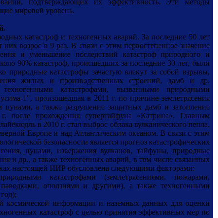
дований, подтверждающих их эффективность. Эти методы
ящие мировой уровень.
й.
родных катастроф и техногенных аварий. За последние 50 лет
т них возрос в 9 раз. В связи с этим первостепенное значение
вения и уменьшение последствий катастроф природного и
коло 90% катастроф, происшедших за последние 30 лет, были
о природные катастрофы зачастую влекут за собой взрывы,
шения жилых и производственных строений, дамб и др.
техногенными катастрофами, вызванными природными
сима-1", произошедшая в 2011 г. по причине землетрясения
м цунами, а также разрушение защитных дамб и затопление
. после прохождения супертайфуна «Катрина». Главным
айёкюдль в 2010 г. стал выброс облака вулканического пепла,
еверной Европе и над Атлантическим океаном. В связи с этим
ологической безопасности является прогноз катастрофических
ясения, цунами, извержения вулканов, тайфуны, природные
ия и др., а также техногенных аварий, в том числе связанных
мках настоящей НИР обусловлена следующими факторами:
иродными катастрофами (землетрясениями, пожарами,
 паводками, оползнями и другими), а также техногенными
год);
ой космической информации и наземных данных для оценки
ехногенных катастроф с целью принятия эффективных мер по