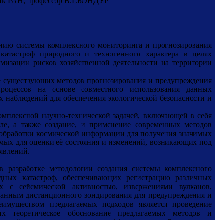
ик РАН, профессор В.Г.БОНДУР
анию системы комплексного мониторинга и прогнозирования
катастроф природного и техногенного характера в целях
мизации рисков хозяйственной деятельности на территории
ие существующих методов прогнозирования и предупреждения
оцессов на основе совместного использования данных
 наблюдений для обеспечения экологической безопасности и
омплексной научно-технической задачей, включающей в себя
мле, а также создание, и применение современных методов
 обработки космической информации для получения значимых
мых для оценки её состояния и изменений, возникающих под
явлений.
в разработке методологии создания системы комплексного
дных катастроф, обеспечивающих регистрацию различных
х с сейсмической активностью, извержениями вулканов,
анным дистанционного зондирования для предупреждения и
имуществом предлагаемых подходов является проведение
их теоретическое обоснование предлагаемых методов и