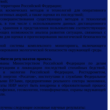
твий;
и территории Российской Федерации;
ых космических методов и технологий для оперативного
огенных аварий, а также оценки их последствий;
усовершенствования существующих методов и технологий
а, в том числе с использованием данных дистанционного
и, хранения и представления пользователям соответствующих
ющих возможности анализа развития ситуации, связанных с
 для оценки и прогнозирования экологической безопасности
вной системы комплексного мониторинга, включающего
нозирования экологической безопасности окружающей среды.
бители результатов проекта.
ованы Министерством Российской Федерации по делам
итуациям и ликвидации последствий стихийных бедствий,
 и экологии Российской Федерации, Росгидрометом,
й энергии «Росатом», институтами и службами Федеральное
ными ВУЗами, предприятиями реального сектора экономики,
таты НИР могут быть внедрены в образовательный процесс
геофизики, геоэкологии, геоинформатики, охраны окружающей
мли.
получены следующие основные научные результаты: