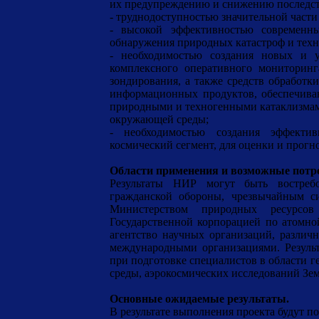
их предупреждению и снижению последс
- труднодоступностью значительной част
- высокой эффективностью современн
обнаружения природных катастроф и техн
- необходимостью создания новых и 
комплексного оперативного мониторинг
зондирования, а также средств обработк
информационных продуктов, обеспечива
природными и техногенными катаклизмами
окружающей среды;
- необходимостью создания эффекти
космический сегмент, для оценки и прог
Области применения и возможные потре
Результаты НИР могут быть востреб
гражданской обороны, чрезвычайным с
Министерством природных ресурсов
Государственной корпорацией по атомно
агентство научных организаций, различ
международными организациями. Резуль
при подготовке специалистов в области 
среды, аэрокосмических исследований Зе
Основные ожидаемые результаты.
В результате выполнения проекта будут 