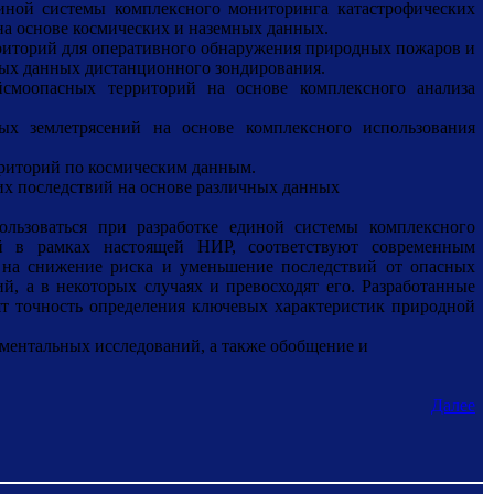
иной системы комплексного мониторинга катастрофических
на основе космических и наземных данных.
риторий для оперативного обнаружения природных пожаров и
ных данных дистанционного зондирования.
йсмоопасных территорий на основе комплексного анализа
ых землетрясений на основе комплексного использования
риторий по космическим данным.
их последствий на основе различных данных
льзоваться при разработке единой системы комплексного
ий в рамках настоящей НИР, соответствуют современным
на снижение риска и уменьшение последствий от опасных
, а в некоторых случаях и превосходят его. Разработанные
ят точность определения ключевых характеристик природной
иментальных исследований, а также обобщение и
Далее