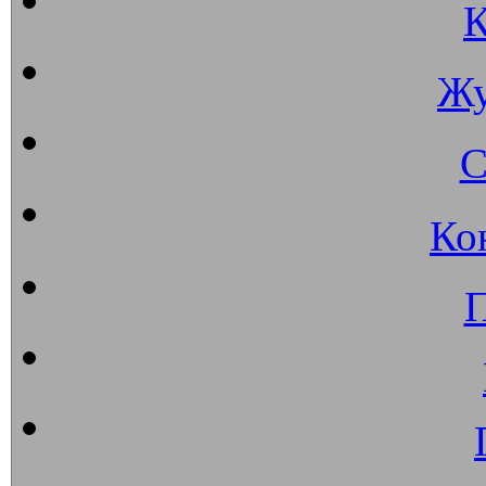
К
Жу
С
Ко