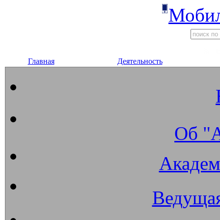
Мобил
Главная
Деятельность
Об "
Академ
Ведущая