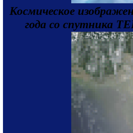
Космическое изображен
года со спутника T