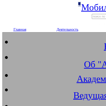
Мобил
Главная
Деятельность
Об "
Академ
Ведущая