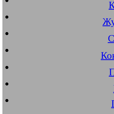
К
Жу
С
Ко