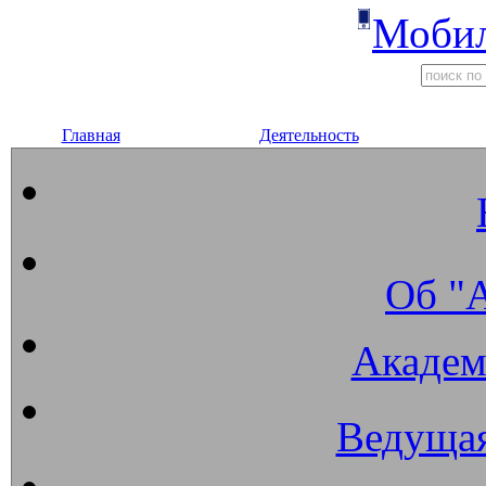
Мобил
Главная
Деятельность
Об "
Академ
Ведущая