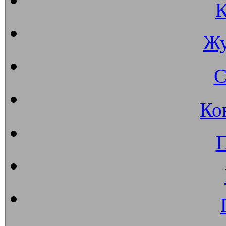
К
Жу
С
Ко