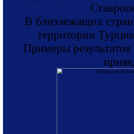
Ставропо
В близлежащих стран
территории Турции
Примеры результатов
приве