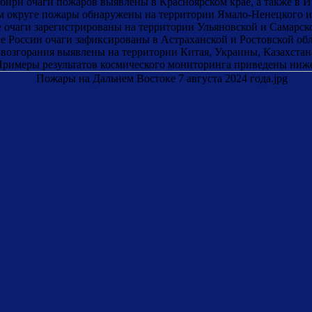
бири очаги пожаров выявлены в Красноярском крае, а также в И
м округе пожары обнаружены на территории Ямало-Ненецкого и
 очаги зарегистрированы на территории Ульяновской и Самарско
е России очаги зафиксированы в Астраханской и Ростовской обл
возгорания выявлены на территории Китая, Украины, Казахста
римеры результатов космического мониторинга приведены ниж