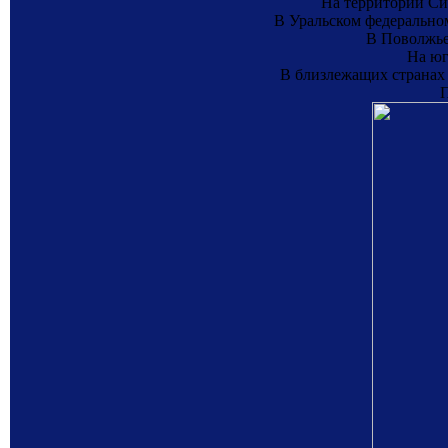
На территории Си
В Уральском федерально
В Поволжье
На юг
В близлежащих странах 
П