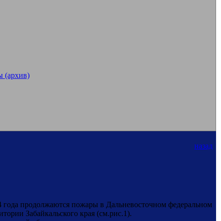
 (архив)
назад
 года продолжаются пожары в Дальневосточном федеральном
итории Забайкальского края (см.рис.1).