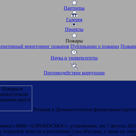
Партнеры
Галерея
Проекты
Пожары
еративный мониторинг пожаров
Публикации о пожарах
Пожары
Наука и университеты
Противодействие коррупции
Пожары в Дальневосточном федеральном округе
няемого НИИ «АЭРОКОСМОС», установлено, что 7 августа 2024
 Амурской области и республике Саха (Якутия), а также на терр