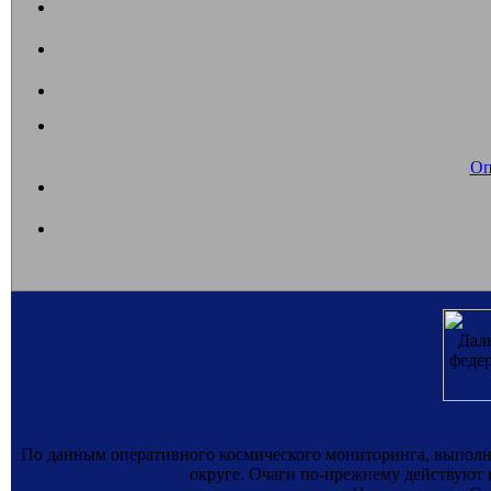
Оп
По данным оперативного космического мониторинга, выпол
округе. Очаги по-прежнему действуют в