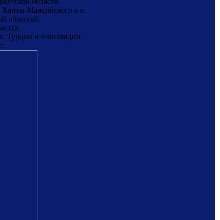
ркутской области.
 Ханты-Мансийского а.о.
й областей.
астях.
на, Турции и Финляндии.
е: