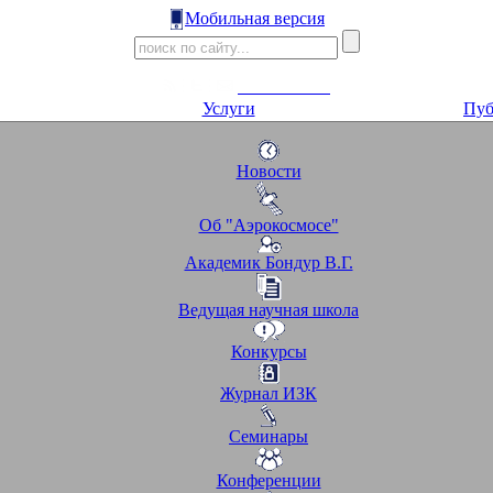
Мобильная версия
Услуги
Пуб
Новости
Об "Аэрокосмосе"
Академик Бондур В.Г.
Ведущая научная школа
Конкурсы
Журнал ИЗК
Семинары
Конференции