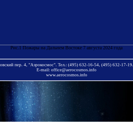
Рис.1 Пожары на Дальнем Востоке 7 августа 2024 года
вский пер. 4, "Аэрокосмос". Тел.: (495) 632-16-54, (495) 632-17-19.
E-mail: office@aerocosmos.info
www.aerocosmos.info