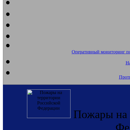
Оперативный мониторинг п
На
Прот
Пожары на 
Фе