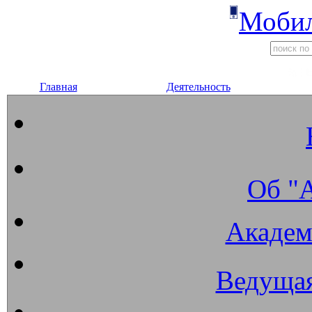
Мобил
Главная
Деятельность
Об "
Академ
Ведущая