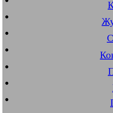
К
Жу
С
Ко