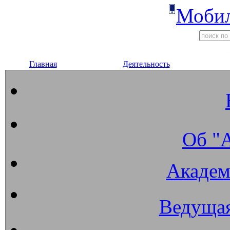
Мобил
Главная
Деятельность
Об "
Академ
Ведущая