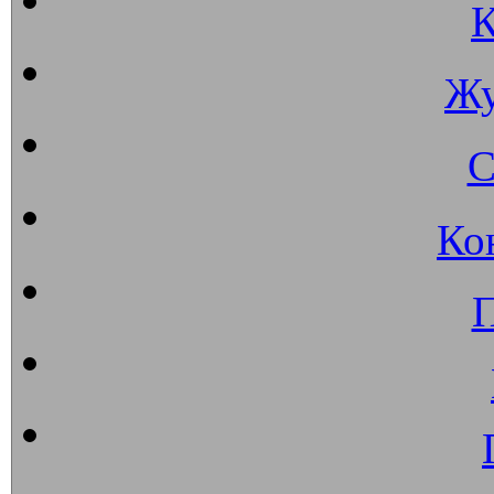
К
Жу
С
Ко