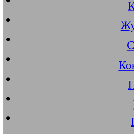
К
Жу
С
Ко