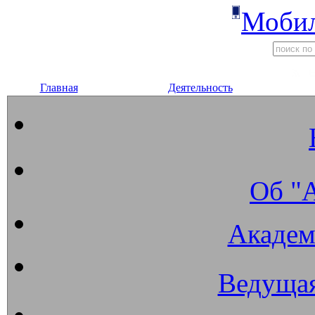
Мобил
Главная
Деятельность
Об "
Академ
Ведущая