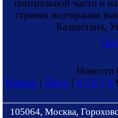
центральной части и н
странах возгорания вы
Казахстана, У
По
Новости 8
Начало
|
Пред.
|
4
5
6
7
8
105064, Москва, Гороховс