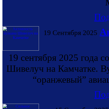
По
А
19 Сентября 2025
19 сентября 2025 года с
Шивелуч на Камчатке. В
“оранжевый” авиа
По