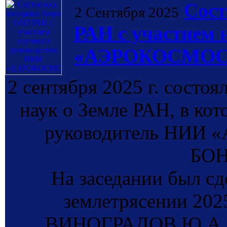
Сост
2 Сентября 2025
РАН с участием 
«АЭРОКОСМОС» 
2 сентября 2025 г. состо
наук о Земле РАН, в ко
руководитель НИИ 
БОН
На заседании был сд
землетрясении 2025
ВИНОГРАДОВ Ю.А., п