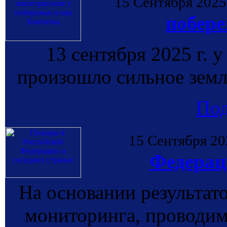
15 Сентября 2025
побере
13 сентября 2025 г. 
произошло сильное земл
По
15 Сентября 20
Федерац
На основании результат
мониторинга, провод