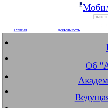
Мобил
Главная
Деятельность
Об "
Академ
Ведущая