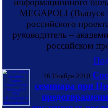
информационного бюлл
MEGAPOLI (Выпуск 9,
российского прое
руководитель – академи
российском п
По
Сос
26 Ноября 2010
семинара при Пр
предотвращени
негативных после