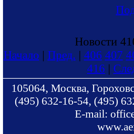
По
Новости 410
Начало
|
Пред.
|
406
407
4
416
|
Сле
105064, Москва, Гороховс
(495) 632-16-54, (495) 63
E-mail: offi
www.aer