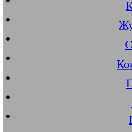
К
Жу
С
Ко