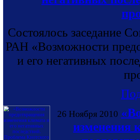
пр
Состоялось заседание Со
РАН «Возможности предо
и его негативных посл
пр
По
«В
26 Ноября 2010
изменения 