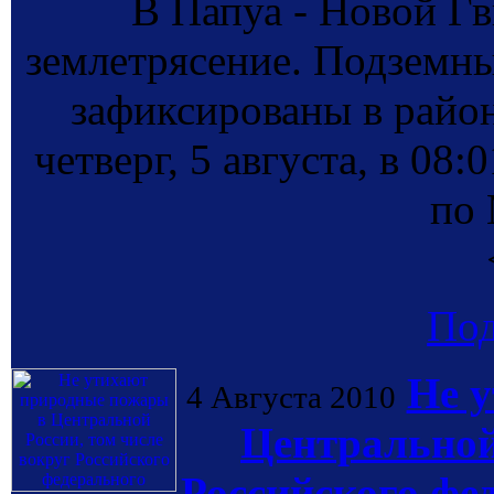
В Папуа - Новой Г
землетрясение. Подземны
зафиксированы в район
четверг, 5 августа, в 08
по 
По
Не 
4 Августа 2010
Центральной
Российского фе