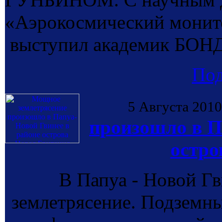
«Аэрокосмический монит
выступил академик БОНД
По
5 Августа 2010
произошло в П
остро
В Папуа - Новой Г
землетрясение. Подземны