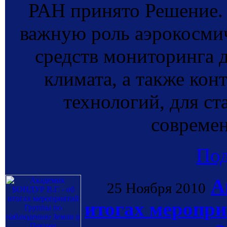
РАН принято Решение
важную роль аэрокосмич
средств мониторинга 
климата, а также кон
технологий, для ст
современ
По
А
25 Ноября 2010
итогах меропр