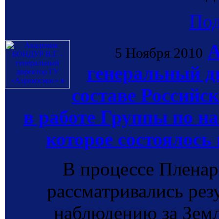
По
А
5 Ноября 2010
генеральный д
составе Российс
в работе Группы по н
которое состоялось 
В процессе Пленар
рассматривались рез
наблюдению за Земле