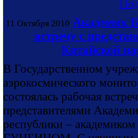
По
Академик Б
11 Октября 2010
встречу с предста
Китайской на
В Государственном учре
аэрокосмического мони
состоялась рабочая встре
представителями Академи
республики – академико
ГУНБИНОМ. С научным д