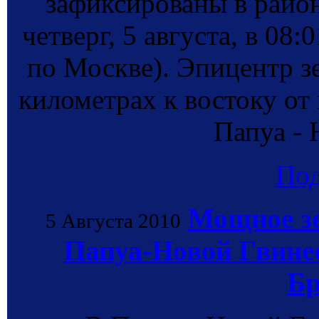
зафиксированы в район
четверг, 5 августа, в 08
по Москве). Эпицентр з
километрах к востоку от
Папуа - 
По
Мощное зе
5 Августа 2010
Папуа-Новой Гвинее
Бр