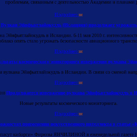
проблемам, связанным с деятельностью Академии и планами р
Подробнее
Вулкан Эйяфьятлайокудль (Исландия) продолжает угрожать
ана Эйяфьятлайокудль в Исландии. 6-11 мая 2010 г. интенсивнос
блако опять стало угрожать безопасности авиационного транспо
Подробнее
ультаты космического мониторинга извержения вулкана Эйя
ия вулкана Эйяфьятлайокудль в Исландии. В связи со сменой нап
Подробнее
Продолжается извержение вулкана Эйяфьятлайокудль в И
010
Новые результаты космического мониторинга.
Подробнее
жностях применения искусственного интеллекта в статье «
 спасут киборги» Фирюзы ЯНЧИЛИНОЙ в еженедельной газете 