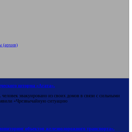
 (архив)
ического шторма «Агата».
 человек эвакуировано из своих домов в связи с сильными
бъявили «Чрезвычайную ситуацию
мониторинг объектов железнодорожного транспорта».