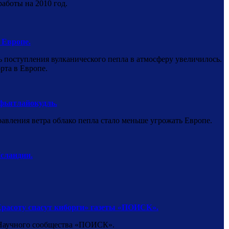
аботы на 2010 год.
 Европе.
ть поступления вулканического пепла в атмосферу увеличилось.
рта в Европе.
фьятлайокудль.
равления ветра облако пепла стало меньше угрожать Европе.
сландии.
Красоту спасут киборги» газеты «ПОИСК».
Научного сообщества «ПОИСК».