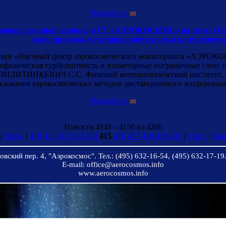
Подробнее
ровел научный семинар в ГУ «АЭРОКОСМОС» на тему: «Гео
слои: природа, моделирование и роль в климатическ
ении «Научный центр аэрокосмического мониторинга «АЭРОКОС
офизическая турбулентность и планетарные пограничные слои: п
сор ЗИЛИТИНКЕВИЧ С.С. Финский метеорологический институт,
ьзования аэрокосмических методов дистанционного зондировани
Подробнее
Новости 4141 - 4150 из 4200
|
Пред.
|
410
411
412
413
414
415
416
417
418
419
420
|
След.
|
Кон
вский пер. 4, "Аэрокосмос". Тел.: (495) 632-16-54, (495) 632-17-19.
E-mail: office@aerocosmos.info
www.aerocosmos.info