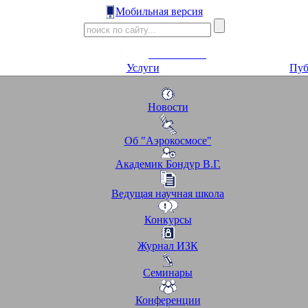
Мобильная версия
Услуги
Пуб
Новости
Об "Аэрокосмосе"
Академик Бондур В.Г.
Ведущая научная школа
Конкурсы
Журнал ИЗК
Семинары
Конференции