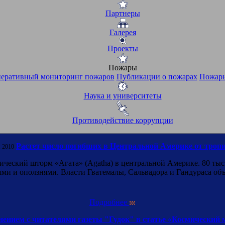
Партнеры
Галерея
Проекты
Пожары
еративный мониторинг пожаров
Публикации о пожарах
Пожары
Наука и университеты
Противодействие коррупции
Растет число погибших в Центральной Америке от троп
 2010
ческий шторм «Агата» (Agatha) в центральной Америке. 80 тыс.
ми и оползнями. Власти Гватемалы, Сальвадора и Гандураса о
Подробнее
ением с читателями газеты "Гудок" в статье «Космический 