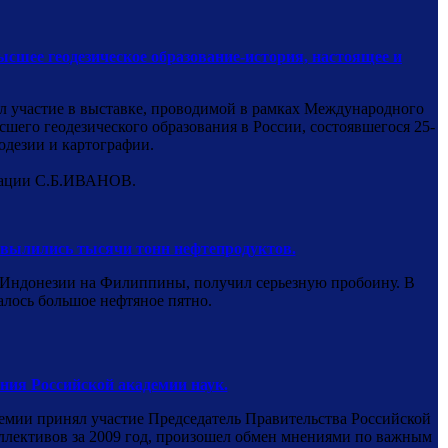
ее геодезическое образование-история, настоящее и
участие в выставке, проводимой в рамках Международного
шего геодезического образования в России, состоявшегося 25-
одезии и картографии.
ерации С.Б.ИВАНОВ.
е вылились тысячи тонн нефтепродуктов.
з Индонезии на Филиппины, получил серьезную пробоину. В
алось большое нефтяное пятно.
ния Российской академии наук.
демии принял участие Председатель Правительства Российской
ллективов за 2009 год, произошел обмен мнениями по важным